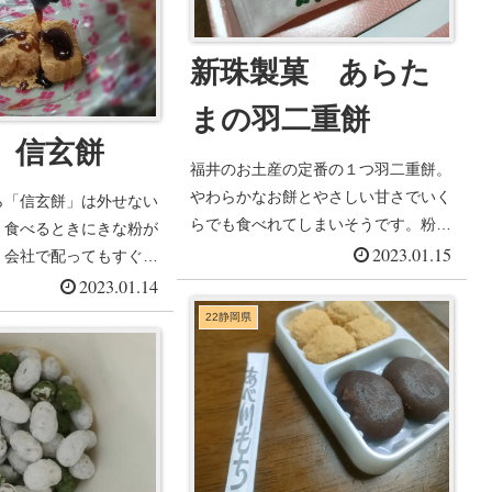
新珠製菓 あらた
まの羽二重餅
 信玄餅
福井のお土産の定番の１つ羽二重餅。
やわらかなお餅とやさしい甘さでいく
ら「信玄餅」は外せない
らでも食べれてしまいそうです。粉が
。食べるときにきな粉が
落ちるので食べ方に...
2023.01.15
、会社で配ってもすぐに
ら...
2023.01.14
22静岡県