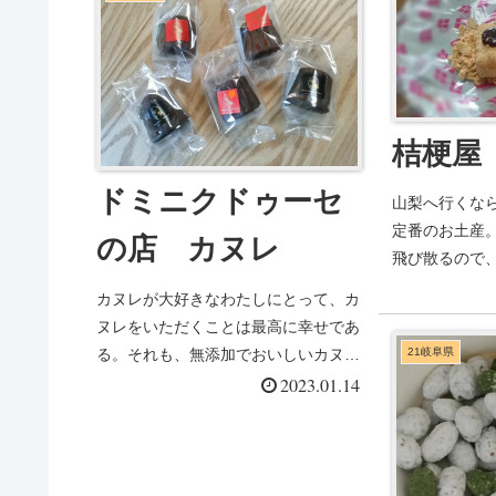
桔梗屋
ドミニクドゥーセ
山梨へ行くな
定番のお土産
の店 カヌレ
飛び散るので
は食べることを憚
カヌレが大好きなわたしにとって、カ
ヌレをいただくことは最高に幸せであ
る。それも、無添加でおいしいカヌレ
21岐阜県
なら大歓迎！ちなみ...
2023.01.14