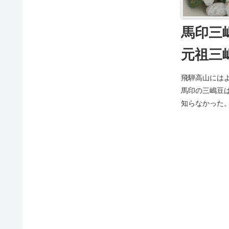
馬印三
元祖三
飛騨高山には
馬印の三嶋豆
知らなかった
は、大豆が砂糖を