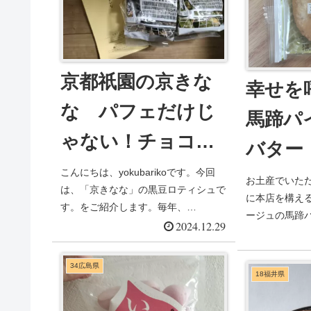
京都祇園の京きな
幸せを
な パフェだけじ
馬蹄パ
ゃない！チョコレ
バター
ートにも注目！黒
こんにちは、yokubarikoです。今回
お土産でいた
は、「京きなな」の黒豆ロティシュで
豆ロティシュ
に本店を構え
す。をご紹介します。毎年、
ージュの馬蹄パ
yokubarik...
2024.12.29
馬の馬蹄は上が開
34広島県
18福井県