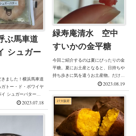
緑寿庵清水 空中
呼ぶ馬車道
すいかの金平糖
イ シュガー
今回ご紹介するのは夏にぴったりの金
平糖。夏にお土産となると、日持ちや
持ち歩きに気を遣うお土産物。だけど
だきました！横浜馬車道
季節感のあるものを...
2023.08.19
るガトー・ド・ボワイヤ
イ シュガーバター。
27大阪府
い...
2023.07.18