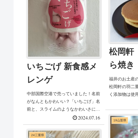
松岡軒
ら焼き
いちごげ 新食感メ
レンゲ
福井のお土産
松岡軒の羽二
中部国際空港で売っていました！名前
く添加物は使
がなんともかわいい？「いちごげ」名
らの羽二重餅もや
前と、スライムのようなかわいさにつ
いつい買っていまし...
2024.07.16
19山梨県
24三重県