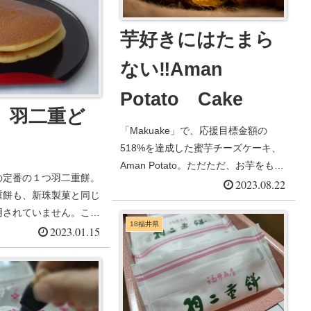
芋好きにはたまら
ない‼Aman
Potato Cake
 羽二重ど
「Makuake」で、応援目標金額の
518%を達成した蜜芋チーズケーキ、
Aman Potato。ただただ、お芋をもっ
の定番の１つ羽二重餅。
と美...
2023.08.22
重餅も、新珠製菓と同じ
用されていません。こち
18福井県
さ...
2023.01.15