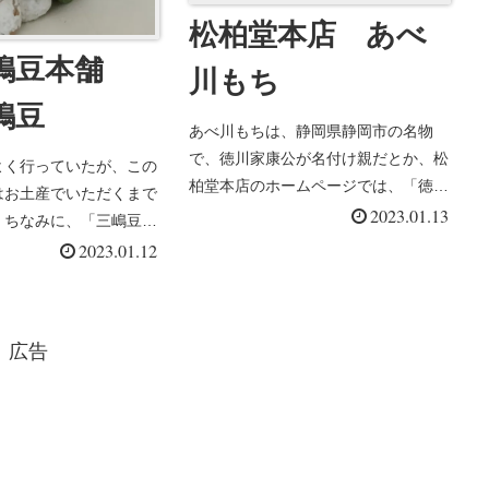
松柏堂本店 あべ
嶋豆本舗
川もち
嶋豆
あべ川もちは、静岡県静岡市の名物
で、徳川家康公が名付け親だとか、松
よく行っていたが、この
柏堂本店のホームページでは、「徳川
はお土産でいただくまで
家康公に献上したと言...
2023.01.13
。ちなみに、「三嶋豆」
ま...
2023.01.12
広告