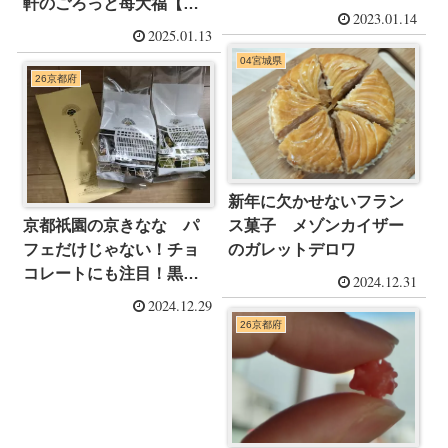
軒のごろっと苺大福【こ
2023.01.14
しあん】」
2025.01.13
04宮城県
26京都府
新年に欠かせないフラン
ス菓子 メゾンカイザー
京都祇園の京きなな パ
のガレットデロワ
フェだけじゃない！チョ
コレートにも注目！黒豆
2024.12.31
ロティシュ
2024.12.29
26京都府