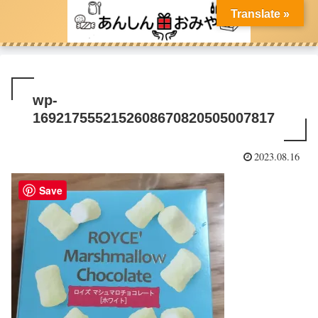
Translate »
wp-
1692175552152608670820505007817
2023.08.16
Save